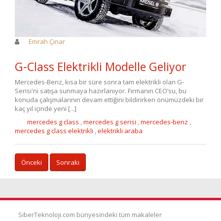
Emrah Çınar
G-Class Elektrikli Modelle Geliyor
Mercedes-Benz, kısa bir süre sonra tam elektrikli olan G-
Serisi'ni satışa sunmaya hazırlanıyor. Firmanın CEO’su, bu
konuda çalışmalarının devam ettiğini bildirirken önümüzdeki bir
kaç yıl içinde yeni [...]
mercedes g class
,
mercedes g serisi
,
mercedes-benz
,
mercedes g class elektrikli
,
elektrikli araba
Önceki
Sonraki
SiberTeknoloji.com bünyesindeki tüm makaleler