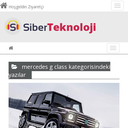
Hoşgeldin Ziyaretçi
Navigas
mercedes g class kategorisindeki
yazılar