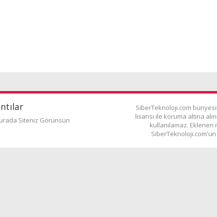
ntılar
SiberTeknoloji.com bünyes
lisansı ile koruma altına al
urada Siteniz Görünsün
kullanılamaz. Eklenen 
SiberTeknoloji.com'un 