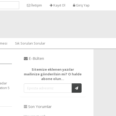
İletişim
Kayıt Ol
Giriş Yap
şmesi
Sık Sorulan Sorular
E-Bülten
Sitemize eklenen yazılar
mailinize gönderilsin mi? O halde
abone olun...
kadar
ation 5
Son Yorumlar