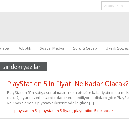
Araba
Robotik
Sosyal Medya
Soru & Cevap
Üyelik Sözle
isindeki yazılar
PlayStation 5'in Fiyatı Ne Kadar Olacak?
PlayStation 5'in satışa sunulmasına kısa bir süre kala fiyatının da ne 
olacağı oyunseverler tarafından merak ediliyor. İddialara göre PlaySt
ve Xbox Series X piyasaya ikişer modelle çıkac [...]
playstation 5
,
playstation 5 fiyatı
,
playstation 5 ne kadar