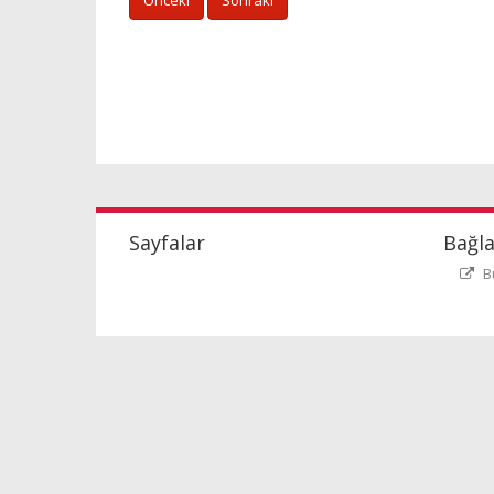
Önceki
Sonraki
Sayfalar
Bağla
B