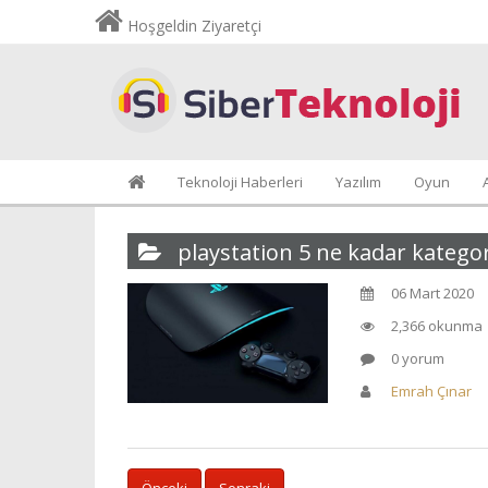
Hoşgeldin Ziyaretçi
Teknoloji Haberleri
Yazılım
Oyun
playstation 5 ne kadar kategor
06 Mart 2020
2,366 okunma
0 yorum
Emrah Çınar