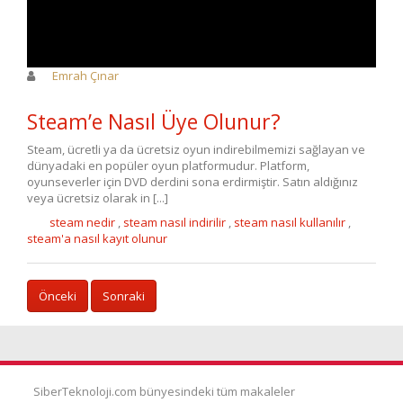
Emrah Çınar
Steam’e Nasıl Üye Olunur?
Steam, ücretli ya da ücretsiz oyun indirebilmemizi sağlayan ve
dünyadaki en popüler oyun platformudur. Platform,
oyunseverler için DVD derdini sona erdirmiştir. Satın aldığınız
veya ücretsiz olarak in [...]
steam nedir
,
steam nasıl indirilir
,
steam nasıl kullanılır
,
steam'a nasıl kayıt olunur
Önceki
Sonraki
SiberTeknoloji.com bünyesindeki tüm makaleler