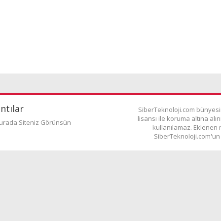
ntılar
SiberTeknoloji.com bünyes
lisansı ile koruma altına al
urada Siteniz Görünsün
kullanılamaz. Eklenen 
SiberTeknoloji.com'un 