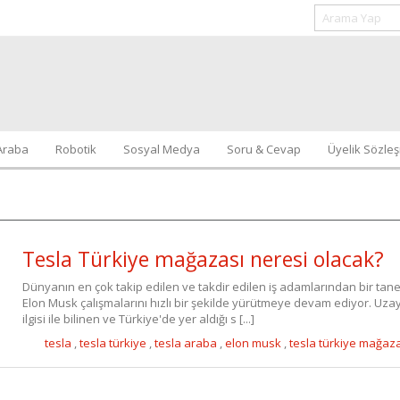
Araba
Robotik
Sosyal Medya
Soru & Cevap
Üyelik Sözle
Tesla Türkiye mağazası neresi olacak?
Dünyanın en çok takip edilen ve takdir edilen iş adamlarından bir tane
Elon Musk çalışmalarını hızlı bir şekilde yürütmeye devam ediyor. Uza
ilgisi ile bilinen ve Türkiye'de yer aldığı s [...]
tesla
,
tesla türkiye
,
tesla araba
,
elon musk
,
tesla türkiye mağaz