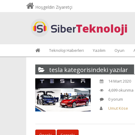
Hoşgeldin Ziyaretçi
Teknoloji Haberleri
Yazılım
Oyun
tesla kategorisindeki yazılar
14 Mart 2020
4,699 okunma
0 yorum
Umut Köse