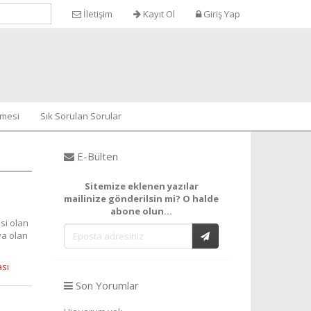
İletişim
Kayıt Ol
Giriş Yap
şmesi
Sık Sorulan Sorular
E-Bülten
Sitemize eklenen yazılar
mailinize gönderilsin mi? O halde
abone olun...
si olan
ya olan
ası
Son Yorumlar