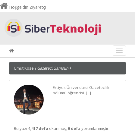
Hoşgeldin Ziyaretçi
Navigas
Umut Köse
{ Gazeteci, Samsun }
Erciyes Üniversitesi Gazetecilik
bölümü öğrencisi. [...]
Bu yazı
4,417 defa
okunmuş,
0 defa
yorumlanmıştır.