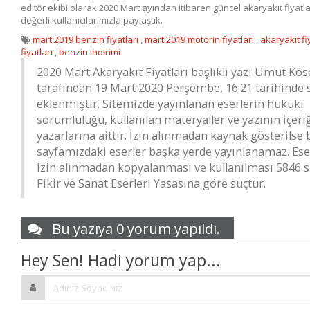
editör ekibi olarak 2020 Mart ayından itibaren güncel akaryakıt fiyatlar
değerli kullanıcılarımızla paylaştık.
mart 2019 benzin fiyatları
,
mart 2019 motorin fiyatları
,
akaryakıt fi
fiyatları
,
benzin indirimi
2020 Mart Akaryakıt Fiyatları
başlıklı yazı
Umut Kös
tarafından
19 Mart 2020 Perşembe, 16:21
tarihinde 
eklenmiştir. Sitemizde yayınlanan eserlerin hukuki
sorumluluğu, kullanılan materyaller ve yazının içeri
yazarlarına aittir. İzin alınmadan kaynak gösterilse 
sayfamızdaki eserler başka yerde yayınlanamaz. Ese
izin alınmadan kopyalanması ve kullanılması 5846 sa
Fikir ve Sanat Eserleri Yasasına göre suçtur.
Bu yazıya 0 yorum yapıldı.
Hey Sen! Hadi yorum yap...