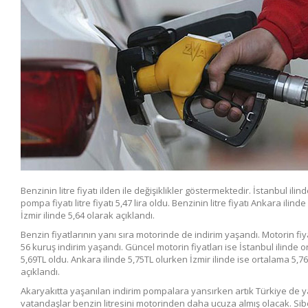
Benzinin litre fiyatı ilden ile değişiklikler göstermektedir. İstanbul ili
pompa fiyatı litre fiyatı 5,47 lira oldu. Benzinin litre fiyatı Ankara ilinde 
İzmir ilinde 5,64 olarak açıklandı.
Benzin fiyatlarının yanı sıra motorinde de indirim yaşandı. Motorin fiy
56 kuruş indirim yaşandı. Güncel motorin fiyatları ise İstanbul ilinde 
5,69TL oldu. Ankara ilinde 5,75TL olurken İzmir ilinde ise ortalama 5,7
açıklandı.
Akaryakıtta yaşanılan indirim pompalara yansırken artık Türkiye de 
vatandaşlar benzin litresini motorinden daha ucuza almış olacak. Sib