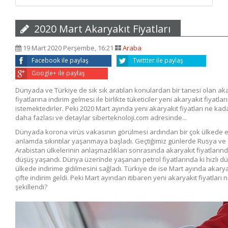
2020 Mart Akaryakıt Fiyatları
19 Mart 2020 Perşembe, 16:21
Araba
Facebook ile paylaş
Twittter ile paylaş
Google+ ile paylaş
Dünyada ve Türkiye de sık sık aratılan konulardan bir tanesi olan ak
fiyatlarına indirim gelmesi ile birlikte tüketiciler yeni akaryakıt fiyatl
istemektedirler. Peki 2020 Mart ayında yeni akaryakıt fiyatları ne kada
daha fazlası ve detaylar siberteknoloji.com adresinde...
Dünyada korona virüs vakasının görülmesi ardından bir çok ülkede
anlamda sıkıntılar yaşanmaya başladı. Geçtiğimiz günlerde Rusya ve
Arabistan ülkelerinin anlaşmazlıkları sonrasında akaryakıt fiyatlarında
düşüş yaşandı. Dünya üzerinde yaşanan petrol fiyatlarında ki hızlı dü
ülkede indirime gidilmesini sağladı. Türkiye de ise Mart ayında akaryak
çifte indirim geldi. Peki Mart ayından itibaren yeni akaryakıt fiyatları n
şekillendi?